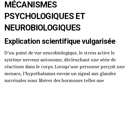
MÉCANISMES
PSYCHOLOGIQUES ET
NEUROBIOLOGIQUES
Explication scientifique vulgarisée
D’un point de vue neurobiologique, le stress active le
système nerveux autonome, déclenchant une série de
réactions dans le corps. Lorsqu’une personne perçoit une
menace, l’hypothalamus envoie un signal aux glandes
surrénales pour libérer des hormones telles que
l’adrénaline et le cortisol. Ces hormones préparent
l’organisme à réagir rapidement, en augmentant la
fréquence cardiaque et en mobilisant des ressources
énergétiques.
Neurosciences accessibles