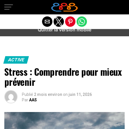
Warning
: preg_match(): Unknown modifier '/' in
/home/u589487443/domains/aideanxietestress.fr/public_h
content/plugins/idev-post-views/includes/class-bots.php
on line
130
Quitter la version mobile
ACTIVE
Stress : Comprendre pour mieux
prévenir
Publié
2 mois environ
on
juin 11, 2026
Par
AAS