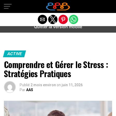
Warning
: preg_match(): Unknown modifier '/' in
/home/u589487443/domains/aideanxietestress.fr/public_h
content/plugins/idev-post-views/includes/class-bots.php
on line
130
Quitter la version mobile
ACTIVE
Comprendre et Gérer le Stress :
Stratégies Pratiques
Publié
2 mois environ
on
juin 11, 2026
Par
AAS