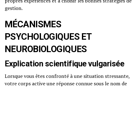
propres expériences et à choisir les bonnes stratégies de
gestion.
MÉCANISMES
PSYCHOLOGIQUES ET
NEUROBIOLOGIQUES
Explication scientifique vulgarisée
Lorsque vous êtes confronté à une situation stressante,
votre corps active une réponse connue sous le nom de
« réaction de lutte ou de fuite ». Dans cette réaction, le
système nerveux sympathique se met en marche, libérant
des hormones telles que l’adrénaline et le cortisol. Ces
hormones préparent le corps à réagir rapidement en
augmentant le rythme cardiaque, la pression artérielle et
le niveau d’énergie.