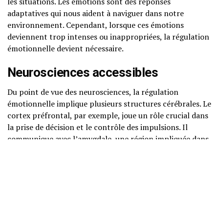
les situations. Les émotions sont des réponses
adaptatives qui nous aident à naviguer dans notre
environnement. Cependant, lorsque ces émotions
deviennent trop intenses ou inappropriées, la régulation
émotionnelle devient nécessaire.
Neurosciences accessibles
Du point de vue des neurosciences, la régulation
émotionnelle implique plusieurs structures cérébrales. Le
cortex préfrontal, par exemple, joue un rôle crucial dans
la prise de décision et le contrôle des impulsions. Il
communique avec l’amygdale, une région impliquée dans
la gestion des émotions, pour moduler nos réactions
émotionnelles. Une meilleure régulation émotionnelle est
souvent associée à une activité accrue dans le cortex
préfrontal et une activité réduite dans l’amygdale.
Psychologie cognitivo-