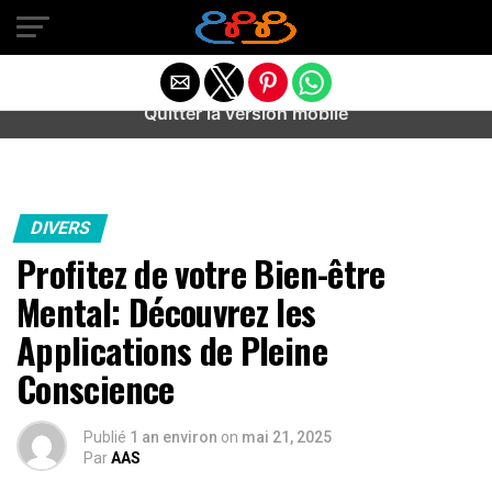
Warning
: preg_match(): Unknown modifier '/' in
/home/u589487443/domains/aideanxietestress.fr/public_h
content/plugins/idev-post-views/includes/class-bots.php
on line
130
Quitter la version mobile
DIVERS
Profitez de votre Bien-être
Mental: Découvrez les
Applications de Pleine
Conscience
Publié
1 an environ
on
mai 21, 2025
Par
AAS