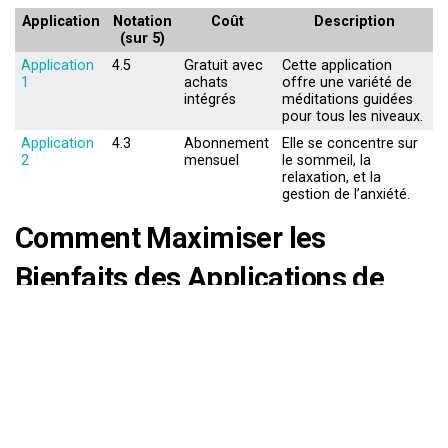
Application
Notation
Coût
Description
(sur 5)
Application
4.5
Gratuit avec
Cette application
1
achats
offre une variété de
intégrés
méditations guidées
pour tous les niveaux.
Application
4.3
Abonnement
Elle se concentre sur
2
mensuel
le sommeil, la
relaxation, et la
gestion de l’anxiété.
Comment Maximiser les
Bienfaits des Applications de
Pleine Conscience
Pour tirer le meilleur des applications de pleine
conscience, des éléments clés sont à prendre en compte:
Cherchez une application qui correspond à vos