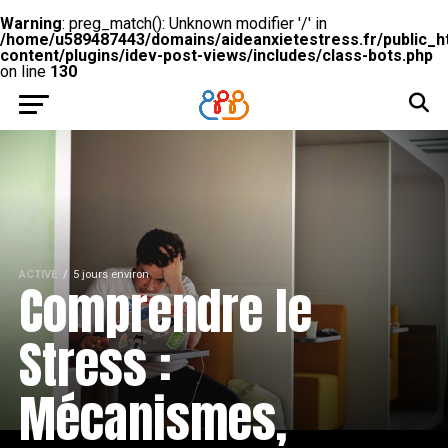
Warning
: preg_match(): Unknown modifier '/' in
/home/u589487443/domains/aideanxietestress.fr/public_h
content/plugins/idev-post-views/includes/class-bots.php
on line
130
ACTIVE
5 jours environ
Comprendre le
Stress :
Mécanismes,