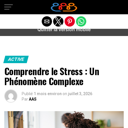
Warning
: preg_match(): Unknown modifier '/' in
/home/u589487443/domains/aideanxietestress.fr/public_h
content/plugins/idev-post-views/includes/class-bots.php
on line
130
Quitter la version mobile
ACTIVE
Comprendre le Stress : Un
Phénomène Complexe
Publié
1 mois environ
on
juillet 3, 2026
Par
AAS