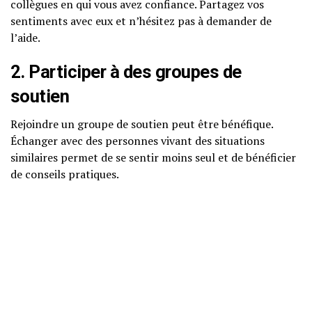
collègues en qui vous avez confiance. Partagez vos
sentiments avec eux et n’hésitez pas à demander de
l’aide.
2. Participer à des groupes de
soutien
Rejoindre un groupe de soutien peut être bénéfique.
Échanger avec des personnes vivant des situations
similaires permet de se sentir moins seul et de bénéficier
de conseils pratiques.
3. Pratiquer des techniques de
relaxation
Les techniques de respiration profonde, souvent
enseignées dans des environnements de soutien, peuvent
aider à calmer l’esprit et le corps. Essayez de prendre
quelques minutes chaque jour pour pratiquer :