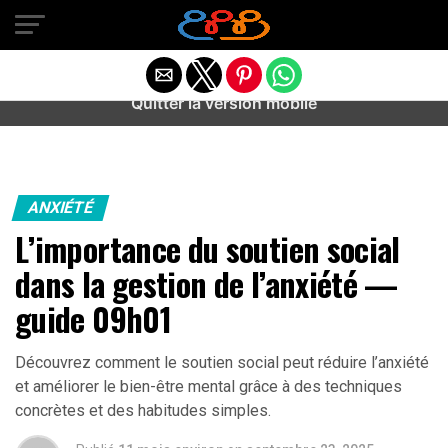
Warning
: preg_match(): Unknown modifier '/' in
/home/u589487443/domains/aideanxietestress.fr/public_h
content/plugins/idev-post-views/includes/class-bots.php
on line
130
Quitter la version mobile
ANXIÉTÉ
L’importance du soutien social
dans la gestion de l’anxiété —
guide 09h01
Découvrez comment le soutien social peut réduire l’anxiété
et améliorer le bien-être mental grâce à des techniques
concrètes et des habitudes simples.