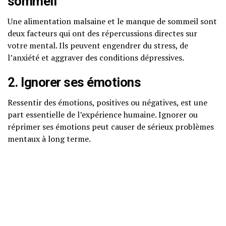
sommeil
Une alimentation malsaine et le manque de sommeil sont
deux facteurs qui ont des répercussions directes sur
votre mental. Ils peuvent engendrer du stress, de
l’anxiété et aggraver des conditions dépressives.
2. Ignorer ses émotions
Ressentir des émotions, positives ou négatives, est une
part essentielle de l’expérience humaine. Ignorer ou
réprimer ses émotions peut causer de sérieux problèmes
mentaux à long terme.
3. Le manque d’exercice physique
L’activité physique a un impact considérable sur le bien-
être mental en améliorant l’humeur, en réduisant
l’anxiété et en favorisant un sommeil de qualité.