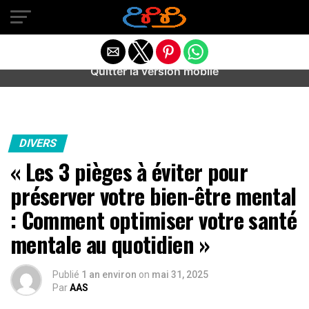
Warning
: preg_match(): Unknown modifier '/' in
/home/u589487443/domains/aideanxietestress.fr/public_h
content/plugins/idev-post-views/includes/class-bots.php
on line
130
Quitter la version mobile
DIVERS
« Les 3 pièges à éviter pour
préserver votre bien-être mental
: Comment optimiser votre santé
mentale au quotidien »
Publié
1 an environ
on
mai 31, 2025
Par
AAS