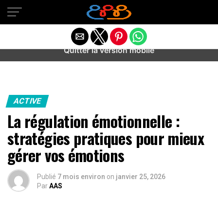
Warning
: preg_match(): Unknown modifier '/' in
/home/u589487443/domains/aideanxietestress.fr/public_h
content/plugins/idev-post-views/includes/class-bots.php
on line
130
Quitter la version mobile
ACTIVE
La régulation émotionnelle :
stratégies pratiques pour mieux
gérer vos émotions
Publié
7 mois environ
on
janvier 25, 2026
Par
AAS