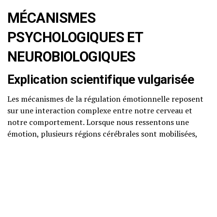
MÉCANISMES
PSYCHOLOGIQUES ET
NEUROBIOLOGIQUES
Explication scientifique vulgarisée
Les mécanismes de la régulation émotionnelle reposent
sur une interaction complexe entre notre cerveau et
notre comportement. Lorsque nous ressentons une
émotion, plusieurs régions cérébrales sont mobilisées,
notamment l’amygdale, qui joue un rôle clé dans la
détection des menaces et des émotions négatives, et le
cortex préfrontal, associé à la prise de décision et à la
régulation des émotions.
Neurosciences accessibles