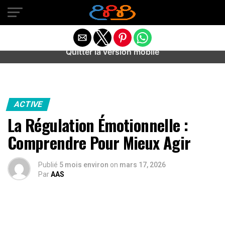
Warning
: preg_match(): Unknown modifier '/' in
/home/u589487443/domains/aideanxietestress.fr/public_h
content/plugins/idev-post-views/includes/class-bots.php
on line
130
Quitter la version mobile
ACTIVE
La Régulation Émotionnelle :
Comprendre Pour Mieux Agir
Publié
5 mois environ
on
mars 17, 2026
Par
AAS