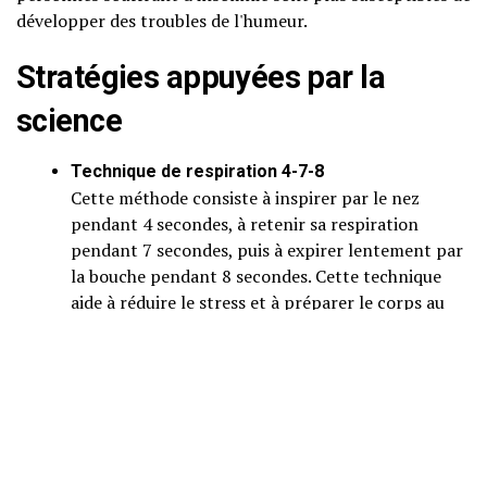
développer des troubles de l'humeur.
Stratégies appuyées par la
science
Technique de respiration 4-7-8
Cette méthode consiste à inspirer par le nez
pendant 4 secondes, à retenir sa respiration
pendant 7 secondes, puis à expirer lentement par
la bouche pendant 8 secondes. Cette technique
aide à réduire le stress et à préparer le corps au
sommeil.
Exercice d'ancrage 5-4-3-2-1
Ce processus consiste à identifier 5 choses que
vous pouvez voir, 4 que vous pouvez toucher, 3 que
vous pouvez entendre, 2 que vous pouvez sentir et