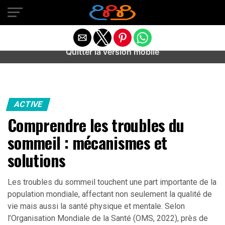
Warning
: preg_match(): Unknown modifier '/' in
/home/u589487443/domains/aideanxietestress.fr/public_h
content/plugins/idev-post-views/includes/class-bots.php
on line
130
Quitter la version mobile
ACTIVE
Comprendre les troubles du
sommeil : mécanismes et
solutions
Les troubles du sommeil touchent une part importante de la
population mondiale, affectant non seulement la qualité de
vie mais aussi la santé physique et mentale. Selon
l’Organisation Mondiale de la Santé (OMS, 2022), près de