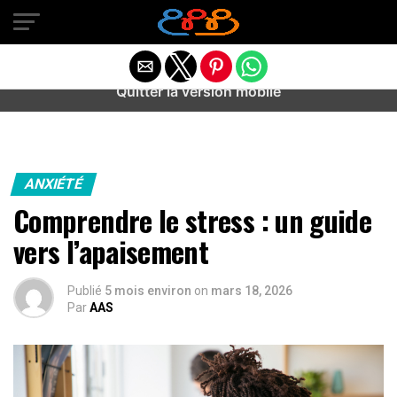
Warning
: preg_match(): Unknown modifier '/' in
/home/u589487443/domains/aideanxietestress.fr/public_h
content/plugins/idev-post-views/includes/class-bots.php
on line
130
Quitter la version mobile
ANXIÉTÉ
Comprendre le stress : un guide
vers l’apaisement
Publié
5 mois environ
on
mars 18, 2026
Par
AAS