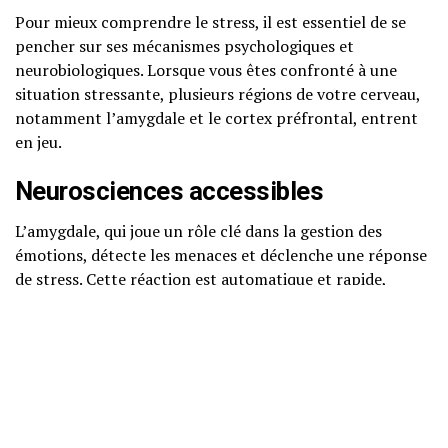
Pour mieux comprendre le stress, il est essentiel de se
pencher sur ses mécanismes psychologiques et
neurobiologiques. Lorsque vous êtes confronté à une
situation stressante, plusieurs régions de votre cerveau,
notamment l’amygdale et le cortex préfrontal, entrent
en jeu.
Neurosciences accessibles
L’amygdale, qui joue un rôle clé dans la gestion des
émotions, détecte les menaces et déclenche une réponse
de stress. Cette réaction est automatique et rapide,
permettant à l’individu de réagir rapidement à un danger.
En revanche, le cortex préfrontal est responsable des
fonctions exécutives, comme la prise de décision et la
régulation des émotions. Dans des situations de stress
intense, le fonctionnement de cette région peut être
altéré, limitant notre capacité à penser clairement et à
prendre des décisions rationnelles.