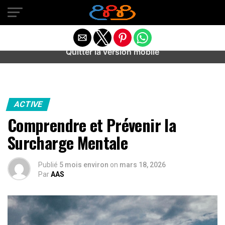
Warning
: preg_match(): Unknown modifier '/' in
/home/u589487443/domains/aideanxietestress.fr/public_h
content/plugins/idev-post-views/includes/class-bots.php
on line
130
Quitter la version mobile
ACTIVE
Comprendre et Prévenir la
Surcharge Mentale
Publié
5 mois environ
on
mars 18, 2026
Par
AAS