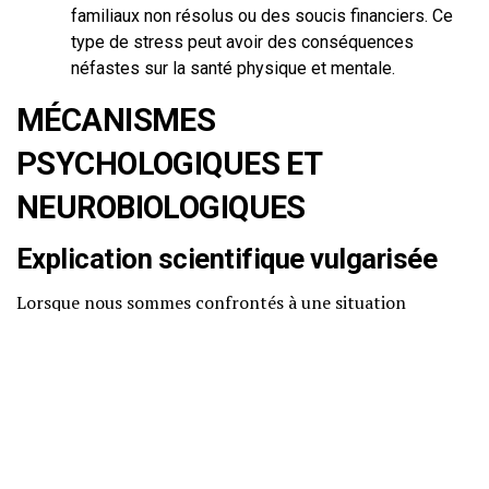
familiaux non résolus ou des soucis financiers. Ce
type de stress peut avoir des conséquences
néfastes sur la santé physique et mentale.
MÉCANISMES
PSYCHOLOGIQUES ET
NEUROBIOLOGIQUES
Explication scientifique vulgarisée
Lorsque nous sommes confrontés à une situation
stressante, notre corps active une réaction physiologique
connue sous le nom de « réaction de lutte ou de fuite ».
Ce mécanisme, hérité de nos ancêtres, permet de
mobiliser rapidement de l’énergie pour faire face à une
menace.
Au niveau neurobiologique, cette réaction est orchestrée