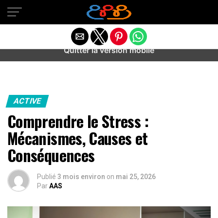
Warning
: preg_match(): Unknown modifier '/' in
/home/u589487443/domains/aideanxietestress.fr/public_h
content/plugins/idev-post-views/includes/class-bots.php
on line
130
Quitter la version mobile
ACTIVE
Comprendre le Stress :
Mécanismes, Causes et
Conséquences
Publié
3 mois environ
on
mai 25, 2026
Par
AAS