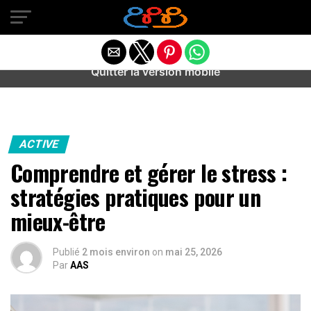
Warning
: preg_match(): Unknown modifier '/' in
/home/u589487443/domains/aideanxietestress.fr/public_h
content/plugins/idev-post-views/includes/class-bots.php
on line
130
Quitter la version mobile
ACTIVE
Comprendre et gérer le stress :
stratégies pratiques pour un
mieux-être
Publié
2 mois environ
on
mai 25, 2026
Par
AAS