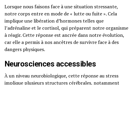
Lorsque nous faisons face à une situation stressante,
notre corps entre en mode de « lutte ou fuite ». Cela
implique une libération d’hormones telles que
l’adrénaline et le cortisol, qui préparent notre organisme
à réagir. Cette réponse est ancrée dans notre évolution,
car elle a permis à nos ancêtres de survivre face à des
dangers physiques.
Neurosciences accessibles
À un niveau neurobiologique, cette réponse au stress
implique plusieurs structures cérébrales, notamment
l’amygdale, qui joue un rôle clé dans la détection des
menaces, et le cortex préfrontal, qui est responsable de
la prise de décisions et du contrôle des émotions. Une
activation excessive de l’amygdale, combinée à une
inhibition du cortex préfrontal, peut rendre difficile la
gestion du stress et des émotions.