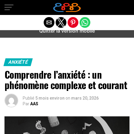
Warning
: preg_match(): Unknown modifier '/' in
/home/u589487443/domains/aideanxietestress.fr/public_h
content/plugins/idev-post-views/includes/class-bots.php
on line
130
Quitter la version mobile
ANXIÉTÉ
Comprendre l’anxiété : un
phénomène complexe et courant
Publié
5 mois environ
on
mars 20, 2026
Par
AAS