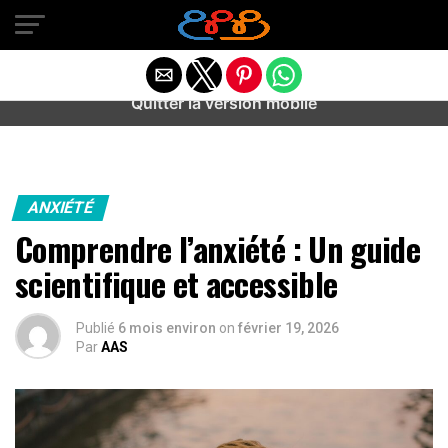
Warning
: preg_match(): Unknown modifier '/' in
/home/u589487443/domains/aideanxietestress.fr/public_h
content/plugins/idev-post-views/includes/class-bots.php
on line
130
Quitter la version mobile
ANXIÉTÉ
Comprendre l’anxiété : Un guide
scientifique et accessible
Publié
6 mois environ
on
février 19, 2026
Par
AAS