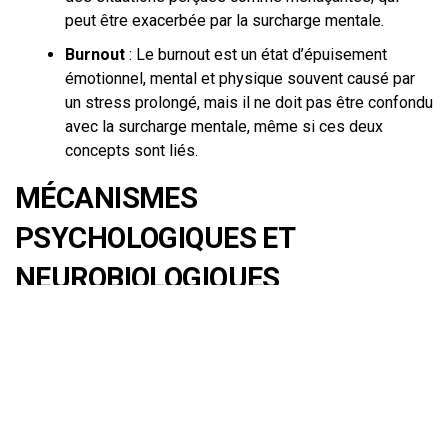
peut être exacerbée par la surcharge mentale.
Burnout
: Le burnout est un état d’épuisement
émotionnel, mental et physique souvent causé par
un stress prolongé, mais il ne doit pas être confondu
avec la surcharge mentale, même si ces deux
concepts sont liés.
MÉCANISMES
PSYCHOLOGIQUES ET
NEUROBIOLOGIQUES
La surcharge mentale a des racines tant psychologiques
que neurobiologiques. Sur le plan neurobiologique, notre
cerveau est limité dans sa capacité à traiter
l’information. Selon des études en neurosciences
cognitives, notre mémoire de travail, qui permet de
maintenir et de manipuler des informations à court