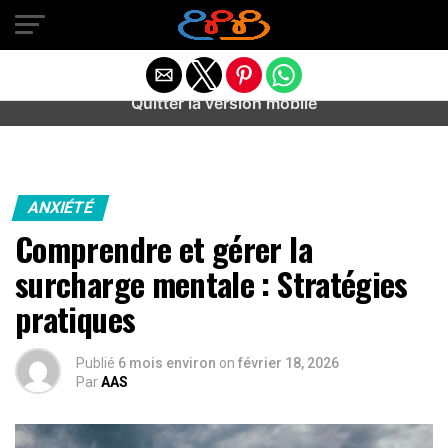
Warning
: preg_match(): Unknown modifier '/' in
/home/u589487443/domains/aideanxietestress.fr/public_h
content/plugins/idev-post-views/includes/class-bots.php
on line
130
Quitter la version mobile
ANXIÉTÉ
Comprendre et gérer la
surcharge mentale : Stratégies
pratiques
Publié
6 mois environ
on
février 18, 2026
Par
AAS