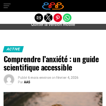
Warning
: preg_match(): Unknown modifier '/' in
/home/u589487443/domains/aideanxietestress.fr/public_h
content/plugins/idev-post-views/includes/class-bots.php
on line
130
Quitter la version mobile
ACTIVE
Comprendre l’anxiété : un guide
scientifique accessible
Publié
6 mois environ
on
février 4, 2026
Par
AAS