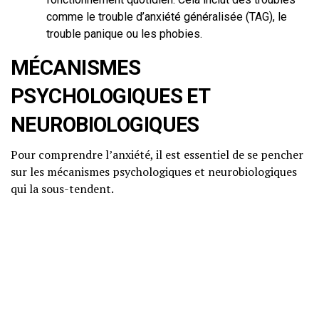
comme le trouble d’anxiété généralisée (TAG), le
trouble panique ou les phobies.
MÉCANISMES
PSYCHOLOGIQUES ET
NEUROBIOLOGIQUES
Pour comprendre l’anxiété, il est essentiel de se pencher
sur les mécanismes psychologiques et neurobiologiques
qui la sous-tendent.
Explication scientifique vulgarisée
L’anxiété est le résultat d’une interaction complexe
entre notre esprit et notre corps. Sur le plan
psychologique, elle peut être influencée par nos pensées,
nos croyances et nos expériences passées. Les personnes