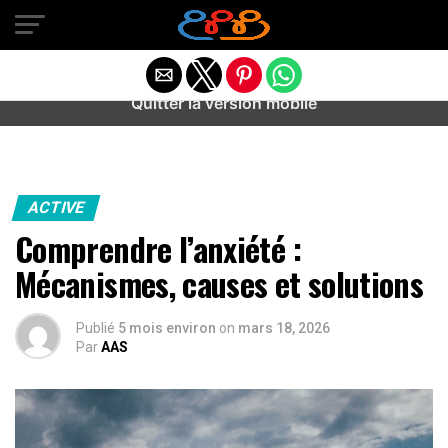
Warning
: preg_match(): Unknown modifier '/' in
/home/u589487443/domains/aideanxietestress.fr/public_h
content/plugins/idev-post-views/includes/class-bots.php
on line
130
Quitter la version mobile
ACTIVE
Comprendre l’anxiété :
Mécanismes, causes et solutions
Publié
5 mois environ
on
mars 18, 2026
Par
AAS