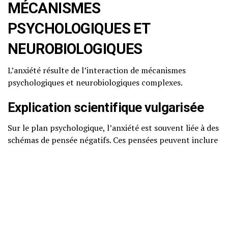
MÉCANISMES
PSYCHOLOGIQUES ET
NEUROBIOLOGIQUES
L’anxiété résulte de l’interaction de mécanismes
psychologiques et neurobiologiques complexes.
Explication scientifique vulgarisée
Sur le plan psychologique, l’anxiété est souvent liée à des
schémas de pensée négatifs. Ces pensées peuvent inclure
des croyances irrationnelles sur soi-même ou sur le
monde, qui alimentent une perception déformée des
risques. Par exemple, une personne peut croire qu’elle
échouera à un entretien d’embauche, ce qui peut
entraîner une anxiété accrue et, par conséquent, une
performance moins bonne.