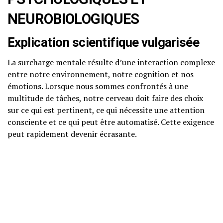
NEUROBIOLOGIQUES
Explication scientifique vulgarisée
La surcharge mentale résulte d’une interaction complexe
entre notre environnement, notre cognition et nos
émotions. Lorsque nous sommes confrontés à une
multitude de tâches, notre cerveau doit faire des choix
sur ce qui est pertinent, ce qui nécessite une attention
consciente et ce qui peut être automatisé. Cette exigence
peut rapidement devenir écrasante.
Neurosciences accessibles
Sur le plan neurobiologique, la surcharge mentale est
souvent liée à l’activité de certaines zones du cerveau,
notamment le cortex préfrontal, qui est impliqué dans la
prise de décision, le raisonnement et la gestion des