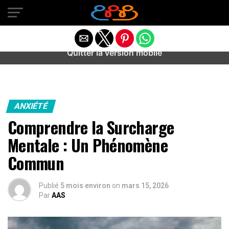
Warning
: preg_match(): Unknown modifier '/' in
/home/u589487443/domains/aideanxietestress.fr/public_h
content/plugins/idev-post-views/includes/class-bots.php
on line
130
Quitter la version mobile
ANXIÉTÉ
Comprendre la Surcharge
Mentale : Un Phénomène
Commun
Publié
5 mois environ
on
mars 15, 2026
Par
AAS