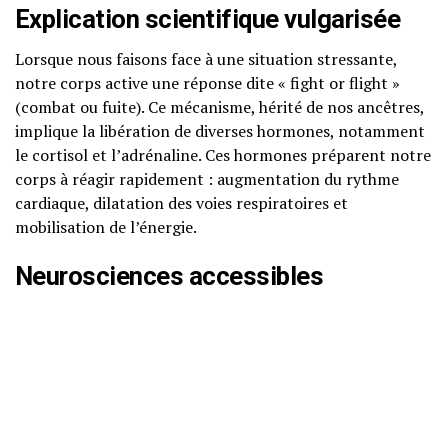
Explication scientifique vulgarisée
Lorsque nous faisons face à une situation stressante,
notre corps active une réponse dite « fight or flight »
(combat ou fuite). Ce mécanisme, hérité de nos ancêtres,
implique la libération de diverses hormones, notamment
le cortisol et l’adrénaline. Ces hormones préparent notre
corps à réagir rapidement : augmentation du rythme
cardiaque, dilatation des voies respiratoires et
mobilisation de l’énergie.
Neurosciences accessibles
Les neurosciences montrent que le stress active des
zones spécifiques du cerveau, notamment l’amygdale, qui
est responsable de la réaction émotionnelle.
L’hypothalamus, quant à lui, déclenche la libération de
cortisol, l’hormone du stress. Une exposition prolongée à
des niveaux élevés de cortisol peut endommager