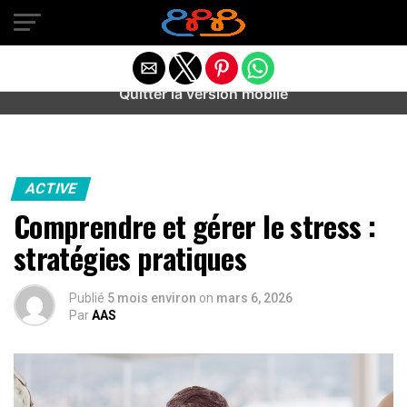
Warning
: preg_match(): Unknown modifier '/' in
/home/u589487443/domains/aideanxietestress.fr/public_h
content/plugins/idev-post-views/includes/class-bots.php
on line
130
Quitter la version mobile
ACTIVE
Comprendre et gérer le stress :
stratégies pratiques
Publié
5 mois environ
on
mars 6, 2026
Par
AAS