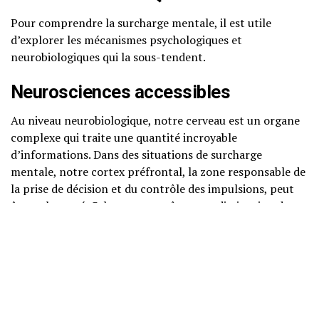
Pour comprendre la surcharge mentale, il est utile
d’explorer les mécanismes psychologiques et
neurobiologiques qui la sous-tendent.
Neurosciences accessibles
Au niveau neurobiologique, notre cerveau est un organe
complexe qui traite une quantité incroyable
d’informations. Dans des situations de surcharge
mentale, notre cortex préfrontal, la zone responsable de
la prise de décision et du contrôle des impulsions, peut
être submergé. Cela peut entraîner une diminution de
notre capacité à penser clairement et à gérer notre
temps efficacement.
Des études ont montré que lorsque nous sommes
confrontés à une surcharge cognitive, notre cerveau
libère des hormones de stress, telles que le cortisol. Une