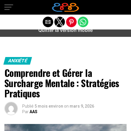
Warning
: preg_match(): Unknown modifier '/' in
/home/u589487443/domains/aideanxietestress.fr/public_h
content/plugins/idev-post-views/includes/class-bots.php
on line
130
Quitter la version mobile
ANXIÉTÉ
Comprendre et Gérer la
Surcharge Mentale : Stratégies
Pratiques
Publié
5 mois environ
on
mars 9, 2026
Par
AAS