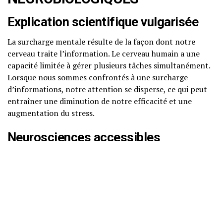
Explication scientifique vulgarisée
La surcharge mentale résulte de la façon dont notre
cerveau traite l’information. Le cerveau humain a une
capacité limitée à gérer plusieurs tâches simultanément.
Lorsque nous sommes confrontés à une surcharge
d’informations, notre attention se disperse, ce qui peut
entraîner une diminution de notre efficacité et une
augmentation du stress.
Neurosciences accessibles
Les recherches en neurosciences montrent que notre
cortex préfrontal, la région du cerveau impliquée dans la
prise de décision et la gestion des tâches, est
particulièrement affecté par la surcharge mentale.
Lorsque cette zone est surchargée, notre capacité à
réfléchir clairement et à prendre des décisions peut être