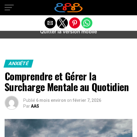
Warning
: preg_match(): Unknown modifier '/' in
/home/u589487443/domains/aideanxietestress.fr/public_h
content/plugins/idev-post-views/includes/class-bots.php
on line
130
Quitter la version mobile
ANXIÉTÉ
Comprendre et Gérer la
Surcharge Mentale au Quotidien
Publié
6 mois environ
on
février 7, 2026
Par
AAS