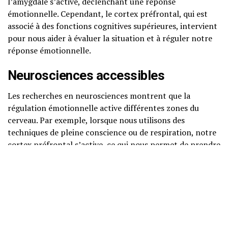
l’amygdale s’active, déclenchant une réponse
émotionnelle. Cependant, le cortex préfrontal, qui est
associé à des fonctions cognitives supérieures, intervient
pour nous aider à évaluer la situation et à réguler notre
réponse émotionnelle.
Neurosciences accessibles
Les recherches en neurosciences montrent que la
régulation émotionnelle active différentes zones du
cerveau. Par exemple, lorsque nous utilisons des
techniques de pleine conscience ou de respiration, notre
cortex préfrontal s’active, ce qui nous permet de prendre
du recul par rapport à nos émotions et d’agir de manière
plus réfléchie. Ces mécanismes témoignent de notre
capacité à apprendre à gérer nos émotions, même dans
des situations difficiles.
Psychologie cognitivo-