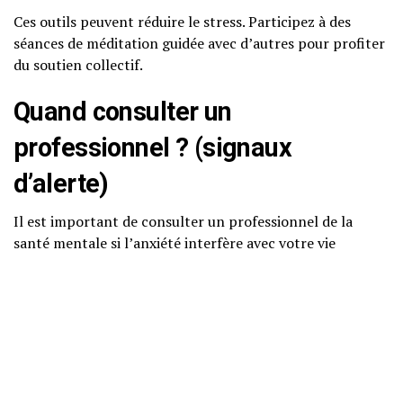
Ces outils peuvent réduire le stress. Participez à des
séances de méditation guidée avec d’autres pour profiter
du soutien collectif.
Quand consulter un
professionnel ? (signaux
d’alerte)
Il est important de consulter un professionnel de la
santé mentale si l’anxiété interfère avec votre vie
quotidienne, notamment si vous ressentez :
Une incapacité à effectuer vos tâches habituelles
Des symptômes physiques persistants (tels que
des palpitations, des sueurs excessives)
Un sentiment d’impuissance ou de désespoir