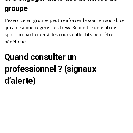
groupe
L’exercice en groupe peut renforcer le soutien social, ce
qui aide à mieux gérer le stress. Rejoindre un club de
sport ou participer à des cours collectifs peut être
bénéfique.
Quand consulter un
professionnel ? (signaux
d’alerte)
Bien que l’exercice soit un excellent moyen de gérer le
stress, il est important de rester vigilant. Voici quelques
signaux d’alerte :
Un stress persistant qui interfère avec votre vie
quotidienne