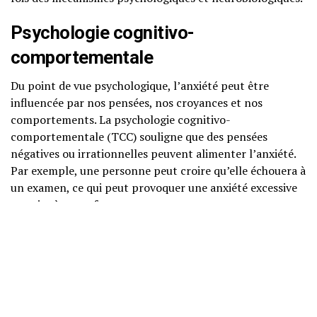
Psychologie cognitivo-
comportementale
Du point de vue psychologique, l’anxiété peut être
influencée par nos pensées, nos croyances et nos
comportements. La psychologie cognitivo-
comportementale (TCC) souligne que des pensées
négatives ou irrationnelles peuvent alimenter l’anxiété.
Par exemple, une personne peut croire qu’elle échouera à
un examen, ce qui peut provoquer une anxiété excessive
et nuire à sa performance.
Neurosciences
Sur le plan neurobiologique, l’anxiété est liée à
l’activation de certaines régions du cerveau, notamment
l’amygdale, qui joue un rôle clé dans la réponse à la peur.