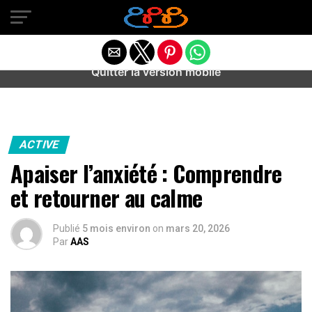
Warning
: preg_match(): Unknown modifier '/' in
/home/u589487443/domains/aideanxietestress.fr/public_h
content/plugins/idev-post-views/includes/class-bots.php
on line
130
Quitter la version mobile
ACTIVE
Apaiser l’anxiété : Comprendre
et retourner au calme
Publié
5 mois environ
on
mars 20, 2026
Par
AAS