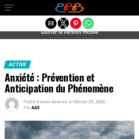
Warning
: preg_match(): Unknown modifier '/' in
/home/u589487443/domains/aideanxietestress.fr/public_h
content/plugins/idev-post-views/includes/class-bots.php
on line
130
Quitter la version mobile
ACTIVE
Anxiété : Prévention et
Anticipation du Phénomène
Publié
6 mois environ
on
février 23, 2026
Par
AAS