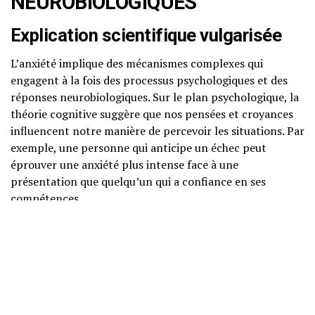
NEUROBIOLOGIQUES
Explication scientifique vulgarisée
L’anxiété implique des mécanismes complexes qui
engagent à la fois des processus psychologiques et des
réponses neurobiologiques. Sur le plan psychologique, la
théorie cognitive suggère que nos pensées et croyances
influencent notre manière de percevoir les situations. Par
exemple, une personne qui anticipe un échec peut
éprouver une anxiété plus intense face à une
présentation que quelqu’un qui a confiance en ses
compétences.
Neurosciences accessibles
D’un point de vue neurobiologique, l’anxiété est souvent
associée à des régions spécifiques du cerveau, notamment
l’amygdale, qui joue un rôle clé dans la gestion des
émotions. Lorsqu’une menace est perçue, l’amygdale