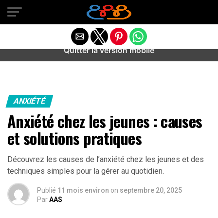
Warning
: preg_match(): Unknown modifier '/' in
/home/u589487443/domains/aideanxietestress.fr/public_h
content/plugins/idev-post-views/includes/class-bots.php
on line
130
Quitter la version mobile
ANXIÉTÉ
Anxiété chez les jeunes : causes
et solutions pratiques
Découvrez les causes de l’anxiété chez les jeunes et des
techniques simples pour la gérer au quotidien.
Publié
11 mois environ
on
septembre 20, 2025
Par
AAS