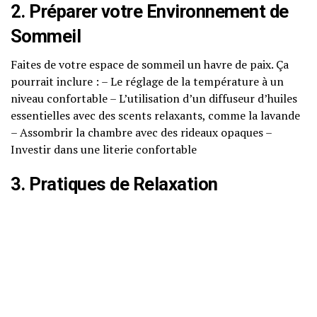
2. Préparer votre Environnement de
Sommeil
Faites de votre espace de sommeil un havre de paix. Ça
pourrait inclure : – Le réglage de la température à un
niveau confortable – L’utilisation d’un diffuseur d’huiles
essentielles avec des scents relaxants, comme la lavande
– Assombrir la chambre avec des rideaux opaques –
Investir dans une literie confortable
3. Pratiques de Relaxation
Des activités comme le yoga doux, la méditation et la
respiration profonde peuvent aider à signaler à votre
corps qu’il est temps de dormir.
4. Préparer le Corps
Un bain chaud, l’application des lotions corporelles aux