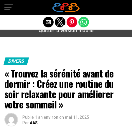
Warning
: preg_match(): Unknown modifier '/' in
/home/u589487443/domains/aideanxietestress.fr/public_h
content/plugins/idev-post-views/includes/class-bots.php
on line
130
Quitter la version mobile
DIVERS
« Trouvez la sérénité avant de
dormir : Créez une routine du
soir relaxante pour améliorer
votre sommeil »
Publié
1 an environ
on
mai 11, 2025
Par
AAS