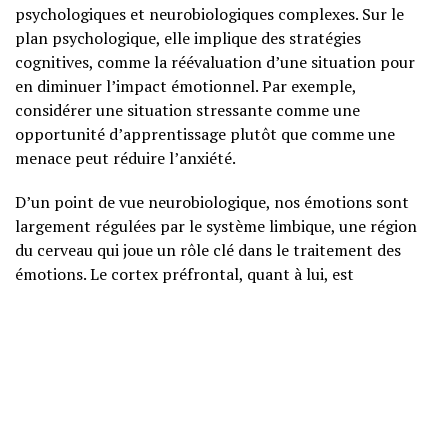
psychologiques et neurobiologiques complexes. Sur le
plan psychologique, elle implique des stratégies
cognitives, comme la réévaluation d’une situation pour
en diminuer l’impact émotionnel. Par exemple,
considérer une situation stressante comme une
opportunité d’apprentissage plutôt que comme une
menace peut réduire l’anxiété.
D’un point de vue neurobiologique, nos émotions sont
largement régulées par le système limbique, une région
du cerveau qui joue un rôle clé dans le traitement des
émotions. Le cortex préfrontal, quant à lui, est
responsable de la prise de décision et du contrôle des
impulsions, aidant ainsi à modérer nos réactions
émotionnelles. Lorsque nous apprenons à mieux réguler
nos émotions, nous renforçons les connexions entre ces
régions du cerveau, ce qui peut améliorer notre capacité
à gérer le stress et l’anxiété.