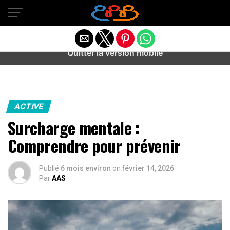
Warning
: preg_match(): Unknown modifier '/' in
/home/u589487443/domains/aideanxietestress.fr/public_h
content/plugins/idev-post-views/includes/class-bots.php
on line
130
Quitter la version mobile
ACTIVE
Surcharge mentale :
Comprendre pour prévenir
Publié
6 mois environ
on
février 14, 2026
Par
AAS