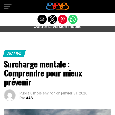
Warning
: preg_match(): Unknown modifier '/' in
/home/u589487443/domains/aideanxietestress.fr/public_h
content/plugins/idev-post-views/includes/class-bots.php
on line
130
Quitter la version mobile
ACTIVE
Surcharge mentale :
Comprendre pour mieux
prévenir
Publié
6 mois environ
on
janvier 31, 2026
Par
AAS