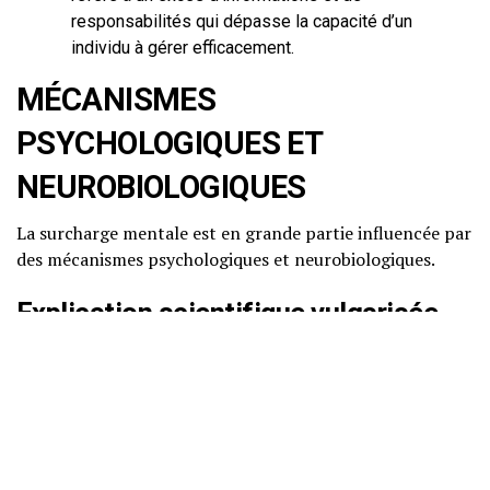
responsabilités qui dépasse la capacité d’un
individu à gérer efficacement.
MÉCANISMES
PSYCHOLOGIQUES ET
NEUROBIOLOGIQUES
La surcharge mentale est en grande partie influencée par
des mécanismes psychologiques et neurobiologiques.
Explication scientifique vulgarisée
Sur le plan psychologique, la surcharge mentale peut
être considérée comme un échec du système de gestion
de l’attention. Le cerveau humain a une capacité limitée à
traiter simultanément les informations. Lorsque cette
capacité est dépassée, des symptômes de fatigue mentale
surviennent.