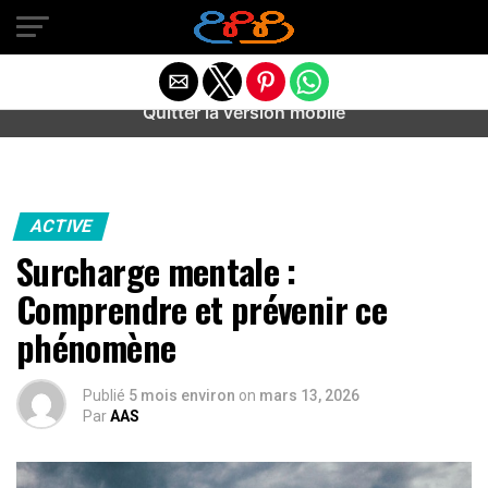
Warning
: preg_match(): Unknown modifier '/' in
/home/u589487443/domains/aideanxietestress.fr/public_h
content/plugins/idev-post-views/includes/class-bots.php
on line
130
Quitter la version mobile
ACTIVE
Surcharge mentale :
Comprendre et prévenir ce
phénomène
Publié
5 mois environ
on
mars 13, 2026
Par
AAS