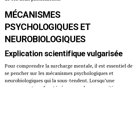
MÉCANISMES
PSYCHOLOGIQUES ET
NEUROBIOLOGIQUES
Explication scientifique vulgarisée
Pour comprendre la surcharge mentale, il est essentiel de
se pencher sur les mécanismes psychologiques et
neurobiologiques qui la sous-tendent. Lorsqu’une
personne est confrontée à une surcharge cognitive, son
cerveau doit traiter un volume d’informations et de
demandes supérieur à ses capacités habituelles. Cela
entraîne une activation accrue de certaines zones
cérébrales, notamment le cortex préfrontal, qui est
responsable de la prise de décision, de la planification et
de la gestion des émotions.