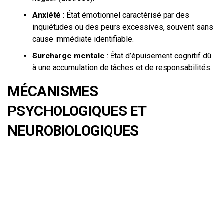
Anxiété
: État émotionnel caractérisé par des
inquiétudes ou des peurs excessives, souvent sans
cause immédiate identifiable.
Surcharge mentale
: État d’épuisement cognitif dû
à une accumulation de tâches et de responsabilités.
MÉCANISMES
PSYCHOLOGIQUES ET
NEUROBIOLOGIQUES
Explication scientifique vulgarisée
La surcharge mentale est souvent le résultat d’une
mauvaise gestion des ressources cognitives disponibles.
Le cerveau humain a une capacité limitée à traiter
l’information. Lorsque cette capacité est dépassée, le
risque d’épuisement mental augmente.