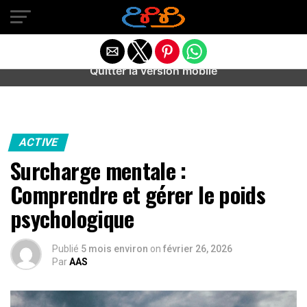
Warning
: preg_match(): Unknown modifier '/' in
/home/u589487443/domains/aideanxietestress.fr/public_h
content/plugins/idev-post-views/includes/class-bots.php
on line
130
Quitter la version mobile
ACTIVE
Surcharge mentale :
Comprendre et gérer le poids
psychologique
Publié
5 mois environ
on
février 26, 2026
Par
AAS