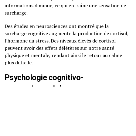
informations diminue, ce qui entraîne une sensation de
surcharge.
Des études en neurosciences ont montré que la
surcharge cognitive augmente la production de cortisol,
l’hormone du stress. Des niveaux élevés de cortisol
peuvent avoir des effets délétères sur notre santé
physique et mentale, rendant ainsi le retour au calme
plus difficile.
Psychologie cognitivo-
comportementale
Sur le plan psychologique, la surcharge mentale est
souvent exacerbée par des schémas de pensée négatifs.
Par exemple, le perfectionnisme peut amener une
personne à s’imposer des standards irréalistes,
augmentant ainsi la pression et le sentiment de ne jamais