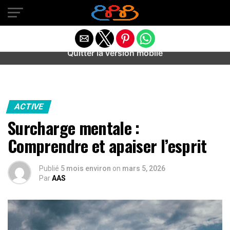
Warning
: preg_match(): Unknown modifier '/' in
/home/u589487443/domains/aideanxietestress.fr/public_h
content/plugins/idev-post-views/includes/class-bots.php
on line
130
Quitter la version mobile
ACTIVE
Surcharge mentale :
Comprendre et apaiser l’esprit
Publié
5 mois environ
on
mars 5, 2026
Par
AAS