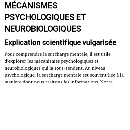
MÉCANISMES
PSYCHOLOGIQUES ET
NEUROBIOLOGIQUES
Explication scientifique vulgarisée
Pour comprendre la surcharge mentale, il est utile
d’explorer les mécanismes psychologiques et
neurobiologiques qui la sous-tendent. Au niveau
psychologique, la surcharge mentale est souvent liée à la
manière dont nous traitons les informations. Notre
cerveau, bien qu’extrêmement puissant, a ses limites.
Lorsque nous sommes confrontés à une quantité
excessive d’informations ou à des tâches multiples, notre
capacité à les gérer peut être dépassée.
Neurosciences accessibles