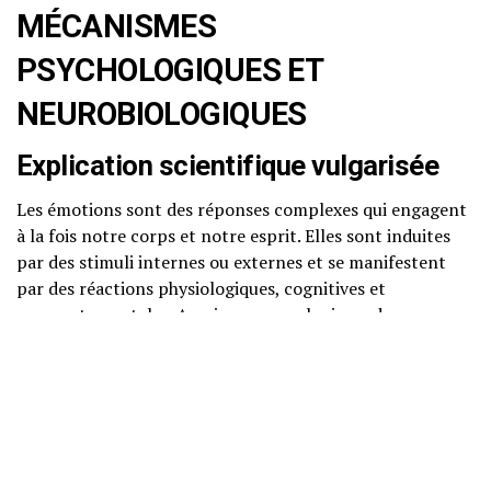
MÉCANISMES
PSYCHOLOGIQUES ET
NEUROBIOLOGIQUES
Explication scientifique vulgarisée
Les émotions sont des réponses complexes qui engagent
à la fois notre corps et notre esprit. Elles sont induites
par des stimuli internes ou externes et se manifestent
par des réactions physiologiques, cognitives et
comportementales. Au niveau neurologique, des
structures comme l’amygdale, qui joue un rôle clé dans la
détection des menaces, et le cortex préfrontal,
responsable de la prise de décision et de l’autorégulation,
entrent en jeu.
Neurosciences accessibles