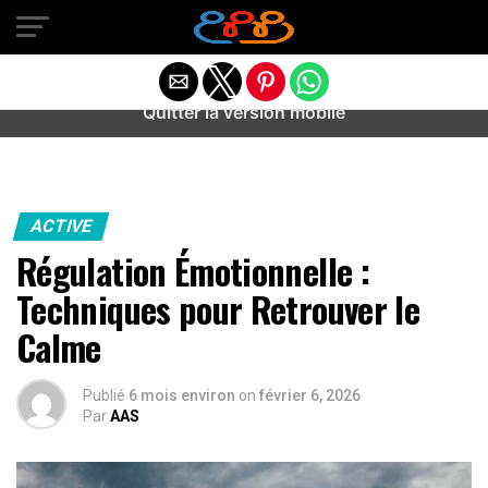
Warning
: preg_match(): Unknown modifier '/' in
/home/u589487443/domains/aideanxietestress.fr/public_h
content/plugins/idev-post-views/includes/class-bots.php
on line
130
Quitter la version mobile
ACTIVE
Régulation Émotionnelle :
Techniques pour Retrouver le
Calme
Publié
6 mois environ
on
février 6, 2026
Par
AAS