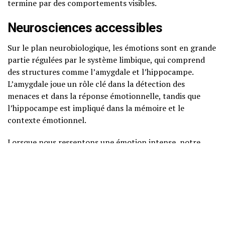
termine par des comportements visibles.
Neurosciences accessibles
Sur le plan neurobiologique, les émotions sont en grande
partie régulées par le système limbique, qui comprend
des structures comme l’amygdale et l’hippocampe.
L’amygdale joue un rôle clé dans la détection des
menaces et dans la réponse émotionnelle, tandis que
l’hippocampe est impliqué dans la mémoire et le
contexte émotionnel.
Lorsque nous ressentons une émotion intense, notre
cerveau réagit en mobilisant des ressources pour faire
face à la situation. Ce processus est souvent accompagné
d’une activation du cortex préfrontal, qui est
responsable des fonctions exécutives, comme la prise de
décision et la régulation des comportements.