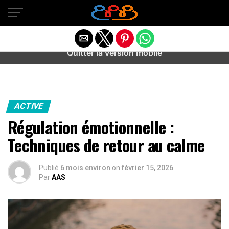
Warning
: preg_match(): Unknown modifier '/' in
/home/u589487443/domains/aideanxietestress.fr/public_h
content/plugins/idev-post-views/includes/class-bots.php
on line
130
Quitter la version mobile
ACTIVE
Régulation émotionnelle :
Techniques de retour au calme
Publié
6 mois environ
on
février 15, 2026
Par
AAS