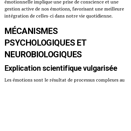
émotionnelle implique une prise de conscience et une
gestion active de nos émotions, favorisant une meilleure
intégration de celles-ci dans notre vie quotidienne.
MÉCANISMES
PSYCHOLOGIQUES ET
NEUROBIOLOGIQUES
Explication scientifique vulgarisée
Les émotions sont le résultat de processus complexes au
sein de notre cerveau. Lorsqu’une situation émotionnelle
se présente, notre cerveau réagit en activant différentes
zones, notamment l’amygdale, qui joue un rôle central
dans la réponse émotionnelle, et le cortex préfrontal, qui
est impliqué dans le raisonnement et la prise de décision.
Ces zones interagissent pour nous permettre d’évaluer
une situation et de réagir de manière appropriée.