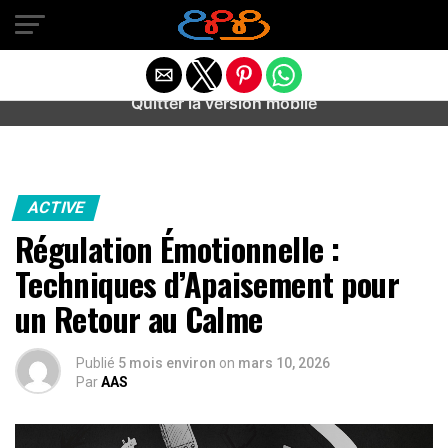
Warning
: preg_match(): Unknown modifier '/' in
/home/u589487443/domains/aideanxietestress.fr/public_h
content/plugins/idev-post-views/includes/class-bots.php
on line
130
Quitter la version mobile
ACTIVE
Régulation Émotionnelle :
Techniques d’Apaisement pour
un Retour au Calme
Publié
5 mois environ
on
mars 10, 2026
Par
AAS