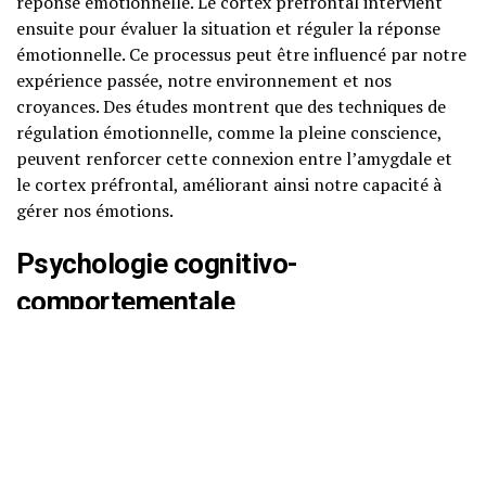
réponse émotionnelle. Le cortex préfrontal intervient
ensuite pour évaluer la situation et réguler la réponse
émotionnelle. Ce processus peut être influencé par notre
expérience passée, notre environnement et nos
croyances. Des études montrent que des techniques de
régulation émotionnelle, comme la pleine conscience,
peuvent renforcer cette connexion entre l’amygdale et
le cortex préfrontal, améliorant ainsi notre capacité à
gérer nos émotions.
Psychologie cognitivo-
comportementale
La psychologie cognitivo-comportementale (TCC)
propose également des modèles intéressants sur la
régulation des émotions. Selon la TCC, nos pensées
influencent nos émotions et nos comportements. En
identifiant et en modifiant les pensées dysfonctionnelles,
nous pouvons changer notre état émotionnel. Par