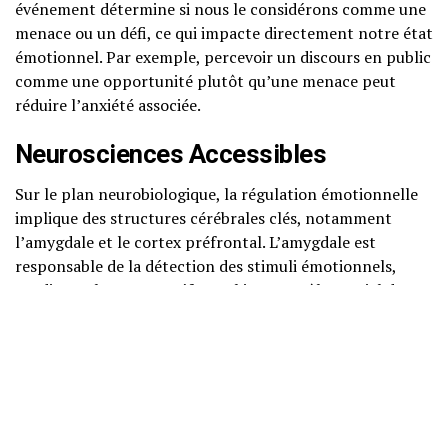
événement détermine si nous le considérons comme une
menace ou un défi, ce qui impacte directement notre état
émotionnel. Par exemple, percevoir un discours en public
comme une opportunité plutôt qu’une menace peut
réduire l’anxiété associée.
Neurosciences Accessibles
Sur le plan neurobiologique, la régulation émotionnelle
implique des structures cérébrales clés, notamment
l’amygdale et le cortex préfrontal. L’amygdale est
responsable de la détection des stimuli émotionnels,
tandis que le cortex préfrontal joue un rôle crucial dans
la régulation et le contrôle de nos réponses
émotionnelles. Des études en neuroimagerie montrent
que des techniques de régulation émotionnelle, telles que
la pleine conscience, peuvent renforcer l’activité du
cortex préfrontal, aidant ainsi à mieux gérer les
émotions.