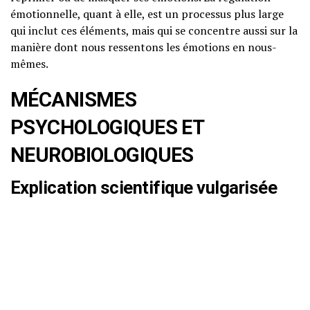
émotionnelle, quant à elle, est un processus plus large
qui inclut ces éléments, mais qui se concentre aussi sur la
manière dont nous ressentons les émotions en nous-
mêmes.
MÉCANISMES
PSYCHOLOGIQUES ET
NEUROBIOLOGIQUES
Explication scientifique vulgarisée
La régulation émotionnelle repose sur des mécanismes à
la fois psychologiques et neurologiques. Sur le plan
psychologique, la manière dont nous percevons une
situation influence nos émotions. Par exemple, deux
personnes peuvent réagir de manière très différente à un
même événement en fonction de leur interprétation