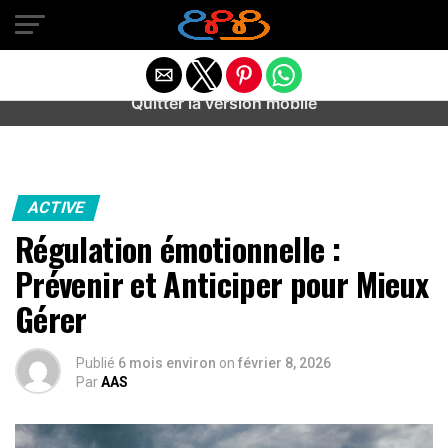
Warning
: preg_match(): Unknown modifier '/' in
/home/u589487443/domains/aideanxietestress.fr/public_h
content/plugins/idev-post-views/includes/class-bots.php
on line
130
Quitter la version mobile
ACTIVE
Régulation émotionnelle :
Prévenir et Anticiper pour Mieux
Gérer
Publié
6 mois environ
on
février 8, 2026
Par
AAS