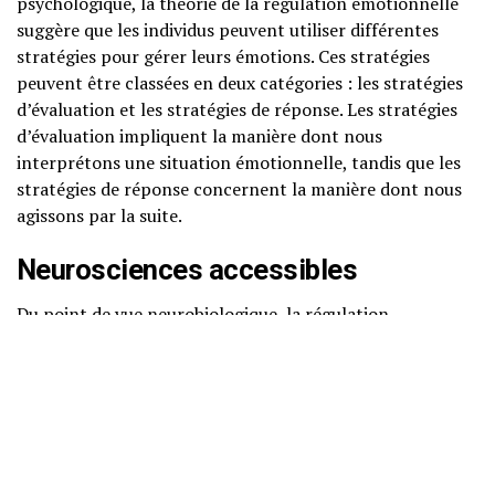
psychologique, la théorie de la régulation émotionnelle
suggère que les individus peuvent utiliser différentes
stratégies pour gérer leurs émotions. Ces stratégies
peuvent être classées en deux catégories : les stratégies
d’évaluation et les stratégies de réponse. Les stratégies
d’évaluation impliquent la manière dont nous
interprétons une situation émotionnelle, tandis que les
stratégies de réponse concernent la manière dont nous
agissons par la suite.
Neurosciences accessibles
Du point de vue neurobiologique, la régulation
émotionnelle est liée à l’activité de plusieurs régions du
cerveau, notamment le cortex préfrontal, l’amygdale et
le système limbique. Le cortex préfrontal est associé à
des fonctions cognitives telles que la prise de décision et
la planification, tandis que l’amygdale joue un rôle clé
dans la détection des menaces et les réponses