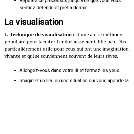
Répétez ce processus jusqu’à ce que vous vous
sentiez détendu et prêt à dormir.
La visualisation
La
technique de visualisation
est une autre méthode
populaire pour faciliter l’endormissement. Elle peut être
particulièrement utile pour ceux qui ont une imagination
vivante et qui se souviennent souvent de leurs rêves.
Allongez-vous dans votre lit et fermez les yeux.
Imaginez un lieu ou une situation qui vous apporte la
paix et le bonheur.
Concentrez-vous sur tous les détails de cette
scène, y compris les couleurs, les sons et les
sensations.
Continuez à développer cette scène dans votre
esprit jusqu’à ce que vous vous endormiez.