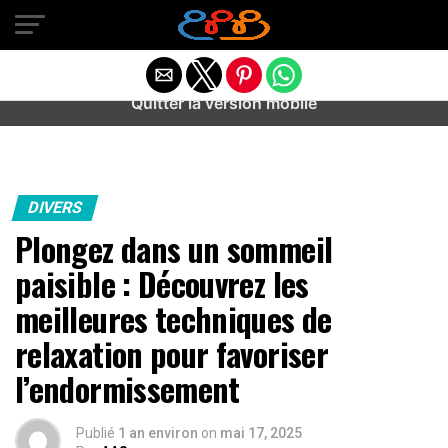
Warning
: preg_match(): Unknown modifier '/' in
/home/u589487443/domains/aideanxietestress.fr/public_h
content/plugins/idev-post-views/includes/class-bots.php
on line
130
Quitter la version mobile
DIVERS
Plongez dans un sommeil
paisible : Découvrez les
meilleures techniques de
relaxation pour favoriser
l’endormissement
Publié
1 an environ
on
mai 17, 2025