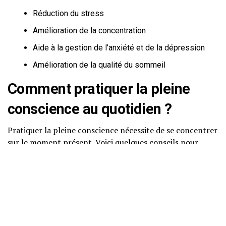
Réduction du stress
Amélioration de la concentration
Aide à la gestion de l’anxiété et de la dépression
Amélioration de la qualité du sommeil
Comment pratiquer la
pleine
conscience
au quotidien ?
Pratiquer la pleine conscience nécessite de se concentrer
sur le moment présent. Voici quelques conseils pour
commencer :
Méditation
: Prenez quelques minutes chaque jour
pour vous concentrer sur votre respiration et
observer vos pensées et sensations sans jugement.
Manger en pleine conscience
: Lors des repas,