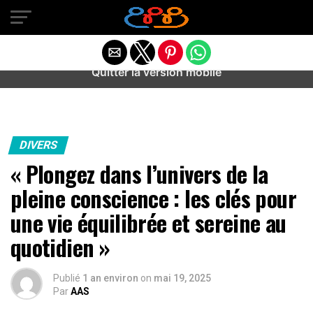
Warning
: preg_match(): Unknown modifier '/' in
/home/u589487443/domains/aideanxietestress.fr/public_h
content/plugins/idev-post-views/includes/class-bots.php
on line
130
Quitter la version mobile
DIVERS
« Plongez dans l’univers de la
pleine conscience : les clés pour
une vie équilibrée et sereine au
quotidien »
Publié
1 an environ
on
mai 19, 2025
Par
AAS