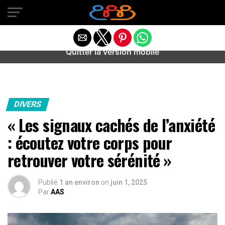
Warning
: preg_match(): Unknown modifier '/' in
/home/u589487443/domains/aideanxietestress.fr/public_h
content/plugins/idev-post-views/includes/class-bots.php
on line
130
Quitter la version mobile
DIVERS
« Les signaux cachés de l’anxiété
: écoutez votre corps pour
retrouver votre sérénité »
Publié
1 an environ
on
juin 1, 2025
Par
AAS