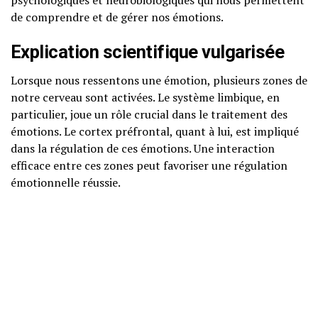
psychologiques et neurobiologiques qui nous permettent
de comprendre et de gérer nos émotions.
Explication scientifique vulgarisée
Lorsque nous ressentons une émotion, plusieurs zones de
notre cerveau sont activées. Le système limbique, en
particulier, joue un rôle crucial dans le traitement des
émotions. Le cortex préfrontal, quant à lui, est impliqué
dans la régulation de ces émotions. Une interaction
efficace entre ces zones peut favoriser une régulation
émotionnelle réussie.
Neurosciences accessibles
Des études en neurosciences ont montré que la pratique
de certaines techniques de régulation émotionnelle peut
renforcer les connexions dans le cortex préfrontal, ce qui
améliore notre capacité à gérer nos émotions. Par
exemple, la méditation de pleine conscience a été